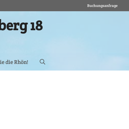
Buchungsanfrage
erg 18
ie die Rhön!