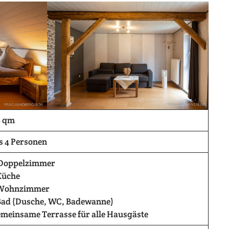
8 qm
s 4 Personen
 Doppelzimmer
Küche
 Wohnzimmer
Bad (Dusche, WC, Badewanne)
meinsame Terrasse für alle Hausgäste