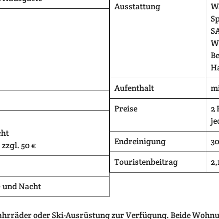
Ausstattung
W
S
S
W
Be
H
Aufenthalt
mi
Preise
2 
je
cht
Endreinigung
30
zzgl. 50 €
Touristenbeitrag
2,
e) und Nacht
r Fahrräder oder Ski-Ausrüstung zur Verfügung. Beide Woh