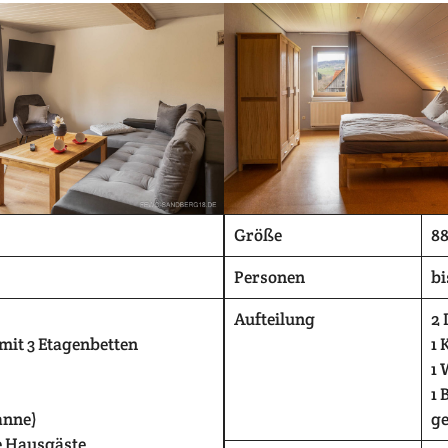
Größe
8
Personen
bi
Aufteilung
2
 mit 3 Etagenbetten
1 
1
1 
anne)
ge
e Hausgäste