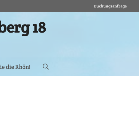
Buchungsanfrage
erg 18
ie die Rhön!