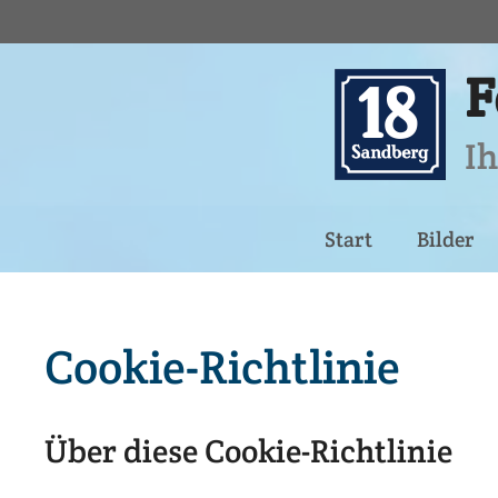
Zum
Inhalt
springen
F
Ih
Start
Bilder
Cookie-Richtlinie
Über diese Cookie-Richtlinie